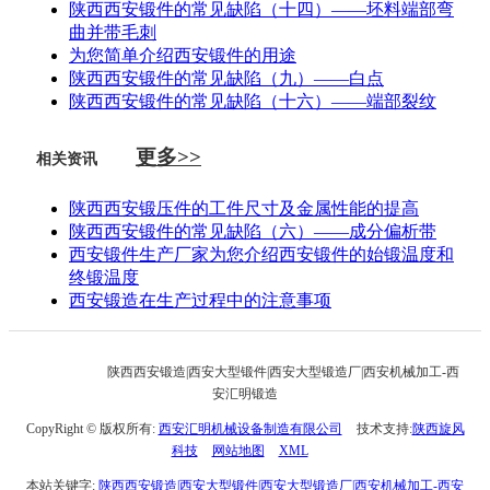
陕西西安锻件的常见缺陷（十四）——坯料端部弯
曲并带毛刺
为您简单介绍西安锻件的用途
陕西西安锻件的常见缺陷（九）——白点
陕西西安锻件的常见缺陷（十六）——端部裂纹
更多>>
相关资讯
陕西西安锻压件的工件尺寸及金属性能的提高
陕西西安锻件的常见缺陷（六）——成分偏析带
西安锻件生产厂家为您介绍西安锻件的始锻温度和
终锻温度
西安锻造在生产过程中的注意事项
陕西西安锻造|西安大型锻件|西安大型锻造厂|西安机械加工-西
安汇明锻造
CopyRight © 版权所有:
西安汇明机械设备制造有限公司
技术支持:
陕西旋风
科技
网站地图
XML
本站关键字:
陕西西安锻造|西安大型锻件|西安大型锻造厂|西安机械加工-西安