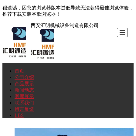
很遗憾，因您的浏览器版本过低导致无法获得最佳浏览体验，
推荐下载安装谷歌浏览器！
西安汇明机械设备制造有限公司
首页
首
公
产
新
图
联
留
LBS
公司介绍
产品展示
页
司
品
闻
库
系
言
新闻动态
图库展示
联系我们
介
展
动
展
我
反
留言反馈
LBS
绍
示
态
示
们
馈