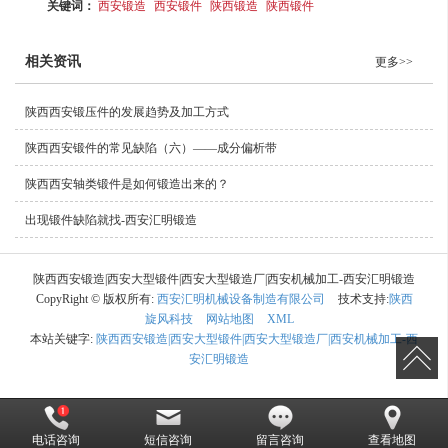
关键词：
西安锻造
西安锻件
陕西锻造
陕西锻件
相关资讯
更多>>
陕西西安锻压件的发展趋势及加工方式
陕西西安锻件的常见缺陷（六）——成分偏析带
陕西西安轴类锻件是如何锻造出来的？
出现锻件缺陷就找-西安汇明锻造
陕西西安锻造|西安大型锻件|西安大型锻造厂|西安机械加工-西安汇明锻造
CopyRight © 版权所有:
西安汇明机械设备制造有限公司
技术支持:
陕西
旋风科技
网站地图
XML
本站关键字:
陕西西安锻造|西安大型锻件|西安大型锻造厂|西安机械加工-西
安汇明锻造
电话咨询
短信咨询
留言咨询
查看地图