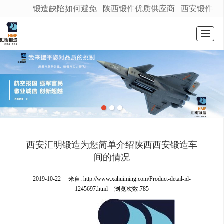
锻造缺陷如何避免
陕西锻件优质供应商
西安锻件
很遗憾，因您的浏览器版本过低导致无法获得最佳浏览体验，推荐下载安装谷歌浏览器！
首页
公司介绍
产品展示
新闻动态
图库展示
联系我们
留言反馈
LBS
西安汇明锻造为您简单介绍陕西西安锻造车
间的情况
2019-10-22
来自:
http://www.xahuiming.com/Product-detail-id-
1245697.html
浏览次数:785