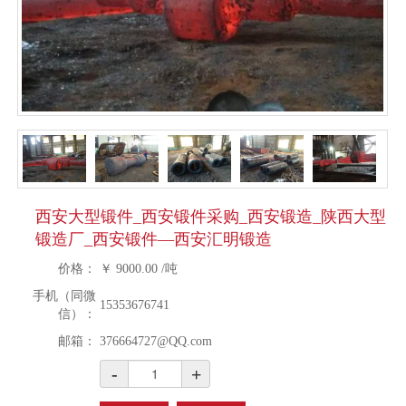
西安大型锻件_西安锻件采购_西安锻造_陕西大型
锻造厂_西安锻件—西安汇明锻造
价格：
￥
9000.00
/吨
手机（同微
15353676741
信）：
邮箱：
376664727@QQ.com
-
+