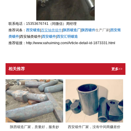
联系电话：
15353676741
（同微信）周经理
推荐词条：
西安锻造
|
西安轴类锻件
|
陕西锻造厂
|
陕西锻件
生产厂家
|
西安筒
类锻件
|
西安轴类锻件
|
西安锻件
|
西安汇明锻造
推荐链接：
http://www.xahuiming.com/Article-detail-id-1873331.html
相关推荐
更多>>
陕西锻造厂家，质量好，服务妙
西安锻件厂家，没有中间商赚差价