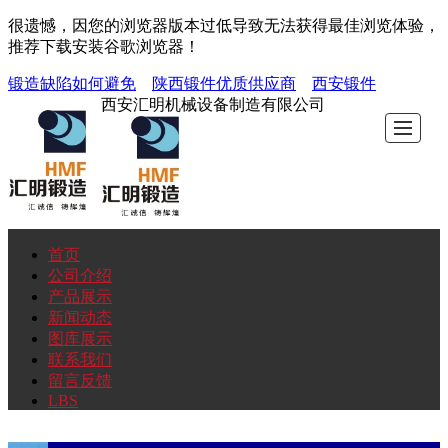
很遗憾，因您的浏览器版本过低导致无法获得最佳浏览体验，
推荐下载安装谷歌浏览器！
锻造缺陷如何避免
陕西锻件优质供应商
西安锻件
西安汇明机械设备制造有限公司
首页
首
公
产
新
图
联
留
LBS
公司介绍
产品展示
页
司
品
闻
库
系
言
新闻动态
图库展示
联系我们
介
展
动
展
我
反
留言反馈
LBS
绍
示
态
示
们
馈