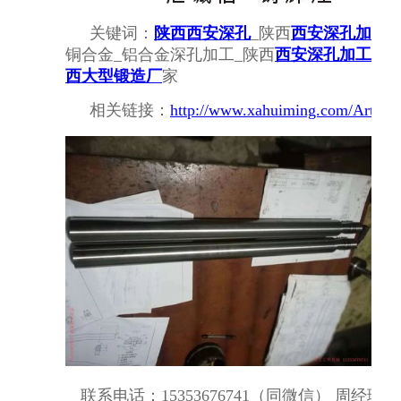
关键词：
陕西西安深孔
_陕西
西安深孔加工
_
铜合金_铝合金深孔加工_陕西
西安深孔加工厂
西大型锻造厂
家
相关链接：
http://www.xahuiming.com/Article-
联系电话：15353676741（同微信） 周经理