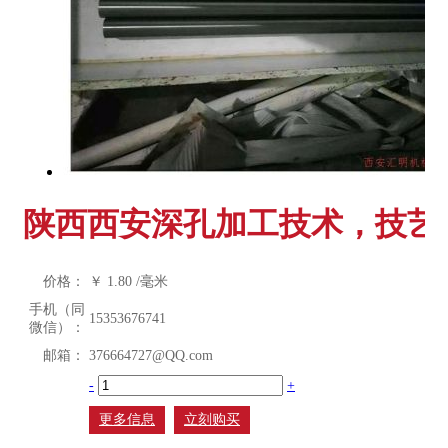
陕西西安深孔加工技术，技艺
价格：
￥
1.80
/毫米
手机（同
15353676741
微信）：
邮箱：
376664727@QQ.com
-
+
更多信息
立刻购买