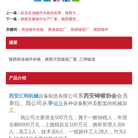
上一条：
延安石油锻件合格供应商，陕西大型锻造厂家-汇明锻造
下一条：
陕西安康锻件生产厂家，陕西重型锻造厂—汇明锻造
关键词：
商洛锻件价格
商洛锻造厂
陕西锻造厂
陕西锻件
摘要
陕西商洛锻件价格，陕西大型锻造厂家_汇明锻造
产品介绍
系
西安铸锻协会
会员
西安汇明机械
设备制造有限公司
单位。我公司从事
锻压
各种设备配件及配套的机械加
工。
我公司注册资金
500
万元，属于一般纳税人，年营
业额
6000
万元，上缴税款近
100
万元，拥有管理人员
8
人，高工
1
人，技术员
6
人，一线操作工人
28
人，均为
2