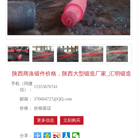
陕西商洛锻件价格，陕西大型锻造厂家_汇明锻造
手机（同微
15353676741
信）：
邮箱：
376664727@QQ.com
价格：
价格面议
更多信息
立刻购买
分享：