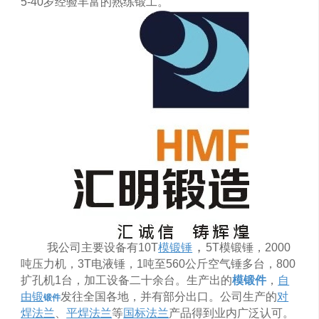
5-40
岁经验丰富的熟练锻工。
，
我公司主要设备有
10T
模锻锤
5T
模锻锤，
2000
吨压力机，
3T
电液锤，
1
吨至
560
公斤空气锤多台，
800
扩孔机
1
台，加工设备二十余台。生产出的
模锻件
，
自
由锻
发往全国各地，并有部分出口。公司生产的
对
锻件
焊法兰
、
平焊法兰
等
国标法兰
产品得到业内广泛认可。