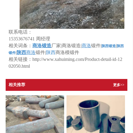
联系电话：
15353676741
周经理
相关词条：
商洛锻造
厂家|
商洛锻造
|
商洛
锻件
|
|
陕西锻造
陕西
|
陕西
商洛
锻件
|
陕西
商洛模锻件
锻件
相关链接：http://www.xahuiming.com/Product-detail-id-12
02050.html
相关推荐
更多>>